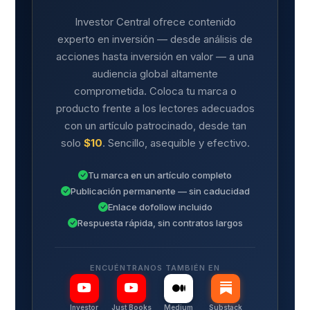
Investor Central ofrece contenido
experto en inversión — desde análisis de
acciones hasta inversión en valor — a una
audiencia global altamente
comprometida. Coloca tu marca o
producto frente a los lectores adecuados
con un artículo patrocinado, desde tan
solo
$10
. Sencillo, asequible y efectivo.
Tu marca en un artículo completo
Publicación permanente — sin caducidad
Enlace dofollow incluido
Respuesta rápida, sin contratos largos
ENCUÉNTRANOS TAMBIÉN EN
Investor
Just Books
Medium
Substack