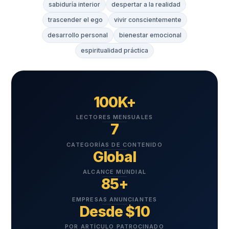
sabiduría interior
despertar a la realidad
trascender el ego
vivir conscientemente
desarrollo personal
bienestar emocional
espiritualidad práctica
100K+
LECTORES MENSUALES
7
CATEGORÍAS DE CONTENIDO
Global
ALCANCE MUNDIAL
85+
EMPRESAS ANUNCIANTES
Desde $10
POR ARTÍCULO PATROCINADO