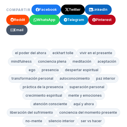
Facebook
Twitter
LinkedIn
COMPARTIR
Reddit
WhatsApp
Telegram
Pinterest
Email
el poder del ahora
eckhart tolle
vivir en el presente
mindfulness
conciencia plena
meditación
aceptación
ego
presencia
despertar espiritual
transformación personal
autoconocimiento
paz interior
práctica de la presencia
superación personal
crecimiento espiritual
mente y emociones
atención consciente
aquí y ahora
liberación del sufrimiento
conciencia del momento presente
no-mente
silencio interior
ser vs hacer