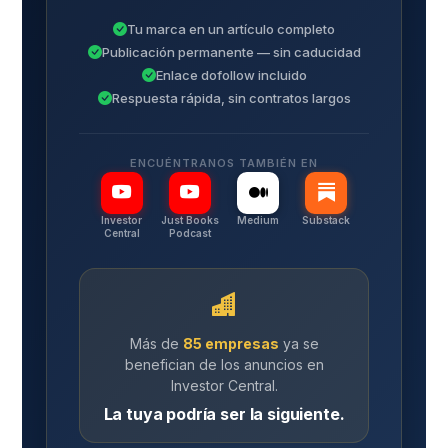
Tu marca en un artículo completo
Publicación permanente — sin caducidad
Enlace dofollow incluido
Respuesta rápida, sin contratos largos
ENCUÉNTRANOS TAMBIÉN EN
Investor
Just Books
Medium
Substack
Central
Podcast
Más de
85 empresas
ya se
benefician de los anuncios en
Investor Central.
La tuya podría ser la siguiente.