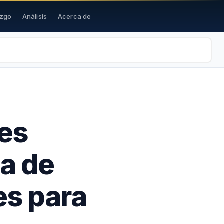
azgo
Análisis
Acerca de
es
ia de
es para