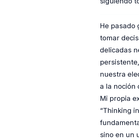
siguiendo t
He pasado g
tomar decis
delicadas n
persistente
nuestra ele
a la noción
Mi propia ex
“Thinking i
fundamenta
sino en un 