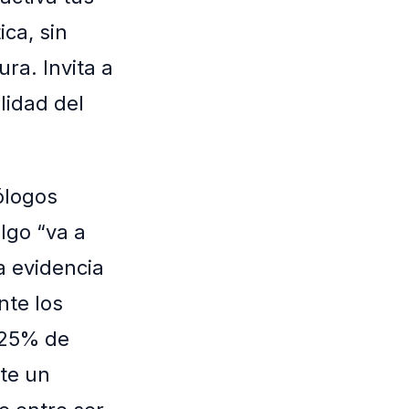
ica, sin
ra. Invita a
lidad del
ólogos
lgo “va a
a evidencia
nte los
n 25% de
te un