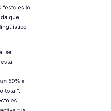
 “esto es lo
gada que
ingüístico
al se
 esta
, un 50% a
 total”.
ecto es
activa tus