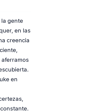
 la gente
quer, en las
una creencia
ciente,
s aferramos
escubierta.
Duke en
certezas,
 constante.