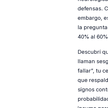
defensas. Ci
embargo, es
la pregunta
40% al 60%
Descubrí qu
llaman sesg
fallar”, tu 
que respald
signos cont
probabilida