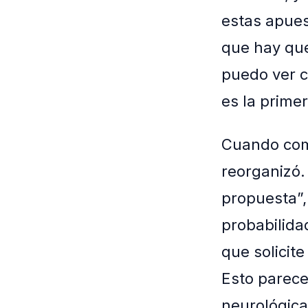
estas apues
que hay que
puedo ver c
es la primer
Cuando come
reorganizó.
propuesta”,
probabilida
que solicit
Esto parece
neurológica