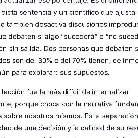
 actualizar ese porcentaje. Es el differenc
 dicta sentencia y un científico que ajust
e también desactiva discusiones improduc
e debaten si algo “sucederá” o “no suce
jón sin salida. Dos personas que debaten s
des son del 30% o del 70% tienen, de inme
ún para explorar: sus supuestos.
ección fue la más difícil de internalizar
te, porque choca con la narrativa funda
 sobre nosotros mismos. Es la separación
idad de una decisión y la calidad de su res