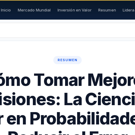
Inicio
Mercado Mundial
Inversión en Valor
Resumen
Lider
RESUMEN
ómo Tomar Mejor
siones: La Cienc
 en Probabilidad