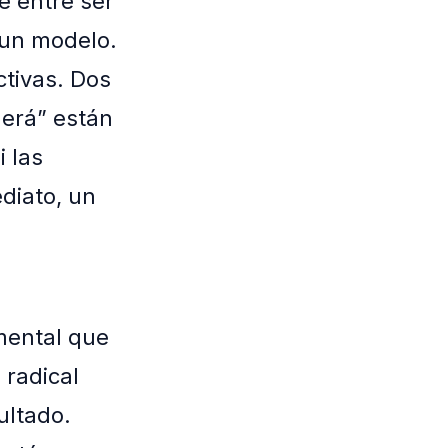
e entre ser
a un modelo.
tivas. Dos
derá” están
i las
diato, un
mental que
 radical
ultado.