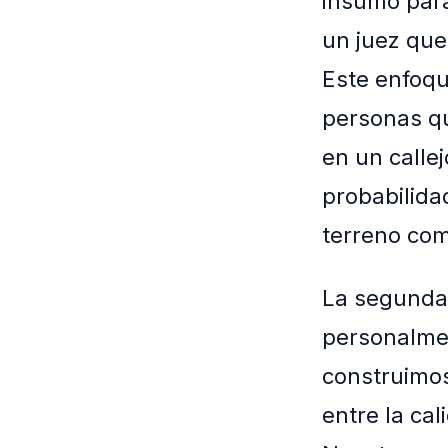
insumo para
un juez que
Este enfoqu
personas qu
en un calle
probabilida
terreno com
La segunda l
personalmen
construimos
entre la cal