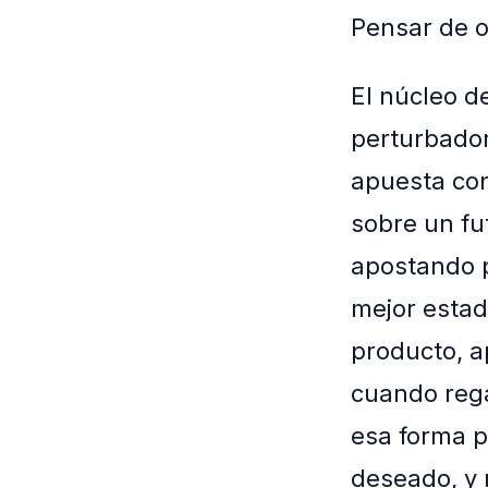
Pensar de o
El núcleo d
perturbador
apuesta con
sobre un fu
apostando po
mejor estad
producto, a
cuando rega
esa forma p
deseado, y 