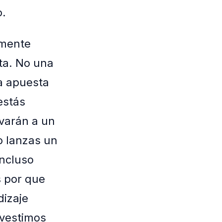
o.
amente
ta. No una
a apuesta
estás
evarán a un
o lanzas un
Incluso
s por que
dizaje
 vestimos