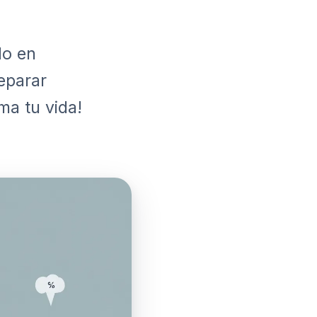
do en
eparar
ma tu vida!