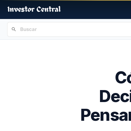
C
Deci
Pensar