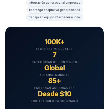
integración generacional empresas
liderazgo adaptativo generaciones
trabajo en equipo intergeneracional
100K+
LECTORES MENSUALES
7
CATEGORÍAS DE CONTENIDO
Global
ALCANCE MUNDIAL
85+
EMPRESAS ANUNCIANTES
Desde $10
POR ARTÍCULO PATROCINADO