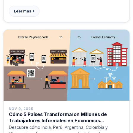
→
Leer más
NOV 9, 2025
Cómo 5 Países Transformaron Millones de
Trabajadores Informales en Economías
Estructuradas: Estrategias Reales que Funcionan
Descubre cómo India, Perú, Argentina, Colombia y