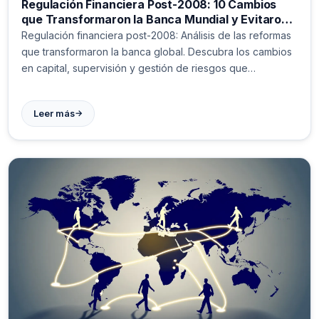
Regulación Financiera Post-2008: 10 Cambios
que Transformaron la Banca Mundial y Evitaron
Otra Crisis
Regulación financiera post-2008: Análisis de las reformas
que transformaron la banca global. Descubra los cambios
en capital, supervisión y gestión de riesgos que
fortalecieron el sistema financiero. #Finanzas #Regulación
→
Leer más