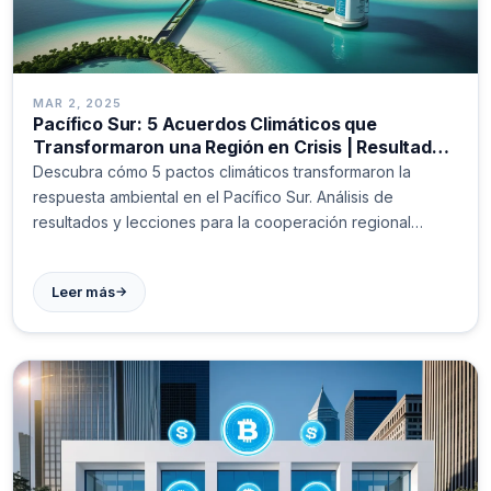
MAR 2, 2025
Pacífico Sur: 5 Acuerdos Climáticos que
Transformaron una Región en Crisis | Resultados
2023
Descubra cómo 5 pactos climáticos transformaron la
respuesta ambiental en el Pacífico Sur. Análisis de
resultados y lecciones para la cooperación regional
efectiva contra el cambio climático. #MedioAmbiente
→
Leer más