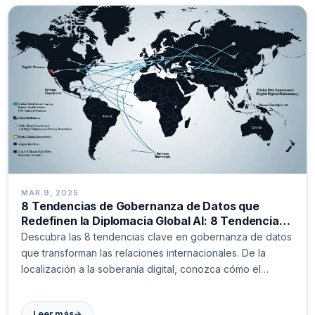
MAR 9, 2025
8 Tendencias de Gobernanza de Datos que
Redefinen la Diplomacia Global AI: 8 Tendencias
de Gobernanza de Datos que Transforman las
Descubra las 8 tendencias clave en gobernanza de datos
Relaciones Internacionales Actuales
que transforman las relaciones internacionales. De la
localización a la soberanía digital, conozca cómo el
control de datos redefine el poder global actual.
→
Leer más