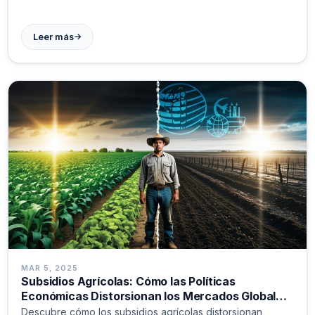
consecuencias duraderas. Comprenda cómo los
conflictos cambiarios determinan nuestro presente
→
Leer más
financiero.
MAR 5, 2025
Subsidios Agrícolas: Cómo las Políticas
Económicas Distorsionan los Mercados Globales
de Alimentos
Descubre cómo los subsidios agrícolas distorsionan