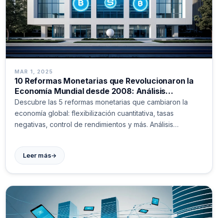
MAR 1, 2025
10 Reformas Monetarias que Revolucionaron la
Economía Mundial desde 2008: Análisis
Completo
Descubre las 5 reformas monetarias que cambiaron la
economía global: flexibilización cuantitativa, tasas
negativas, control de rendimientos y más. Análisis
detallado del impacto en mercados financieros actuales.
→
Leer más