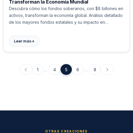
Transforman la Economía Mundial
Descubra cómo los fondos soberanos, con $8 billones en
activos, transforman la economía global. Análisis detallado
de los mayores fondos estatales y su impacto en
mercados financieros mundiales. #Finanzas #Inversiones
→
Leer más
1
…
4
5
6
…
8
OTRAS CREACIONES