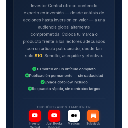
Investor Central ofrece contenido
experto en inversión — desde análisis de
acciones hasta inversión en valor — a una
audiencia global altamente
comprometida. Coloca tu marca o
producto frente a los lectores adecuados
con un artículo patrocinado, desde tan
solo
$10
. Sencillo, asequible y efectivo.
Tu marca en un artículo completo
Publicación permanente — sin caducidad
Enlace dofollow incluido
Respuesta rápida, sin contratos largos
ENCUÉNTRANOS TAMBIÉN EN
Investor
Just Books
Medium
Substack
Central
Podcast