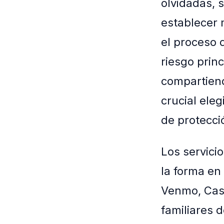
olvidadas, 
establecer 
el proceso 
riesgo prin
compartiend
crucial ele
de protecci
Los servici
la forma en
Venmo, Cash
familiares 