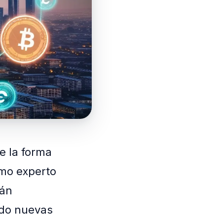
e la forma
mo experto
tán
ndo nuevas