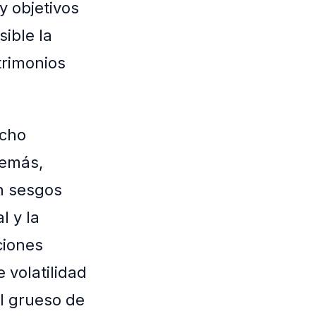
y objetivos
ible la
trimonios
ucho
demás,
n sesgos
l y la
ciones
volatilidad
l grueso de