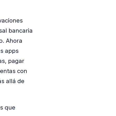
vaciones
sal bancaria
o. Ahora
as apps
as, pagar
uentas con
s allá de
os que