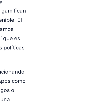
y
o gamifican
nible. El
stamos
í que es
 políticas
lucionando
 Apps como
igos o
 una