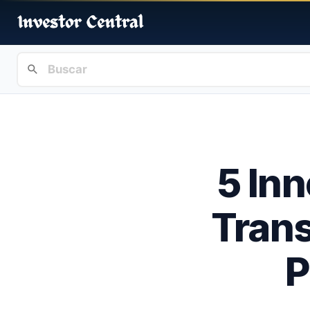
5 In
Trans
P