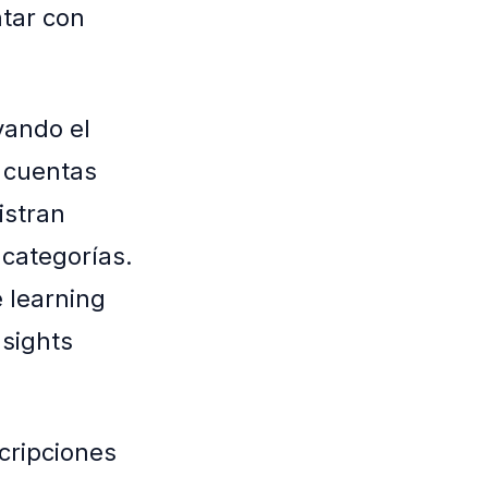
ntar con
vando el
s cuentas
istran
 categorías.
 learning
nsights
cripciones