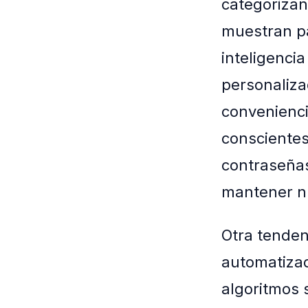
categorizan
muestran pa
inteligenci
personaliza
convenienci
conscientes
contraseñas
mantener nu
Otra tenden
automatizad
algoritmos 