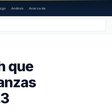
azgo
Análisis
Acerca de
h que
nanzas
23