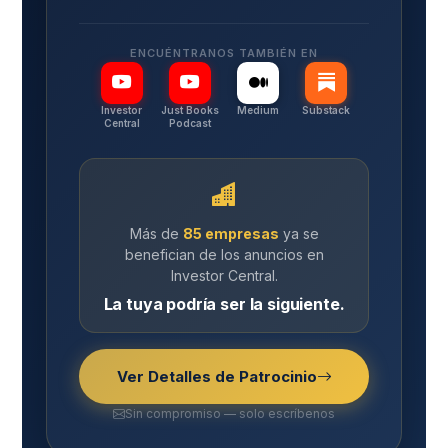
ENCUÉNTRANOS TAMBIÉN EN
Investor
Just Books
Medium
Substack
Central
Podcast
Más de
85 empresas
ya se
benefician de los anuncios en
Investor Central.
La tuya podría ser la siguiente.
Ver Detalles de Patrocinio
Sin compromiso — solo escríbenos