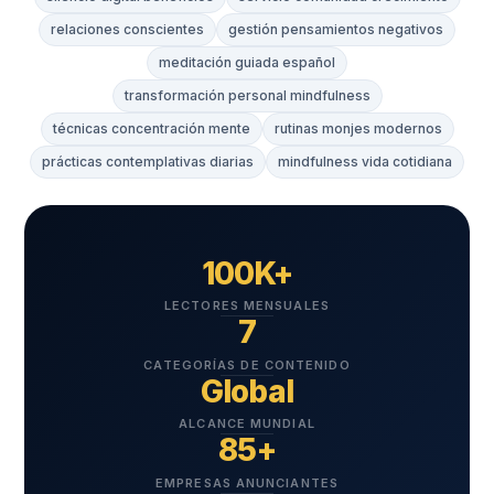
relaciones conscientes
gestión pensamientos negativos
meditación guiada español
transformación personal mindfulness
técnicas concentración mente
rutinas monjes modernos
prácticas contemplativas diarias
mindfulness vida cotidiana
100K+
LECTORES MENSUALES
7
CATEGORÍAS DE CONTENIDO
Global
ALCANCE MUNDIAL
85+
EMPRESAS ANUNCIANTES