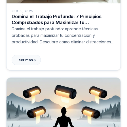
FEB 5, 2025
Domina el Trabajo Profundo: 7 Principios
Comprobados para Maximizar tu
Productividad [Guía Práctica]
Domina el trabajo profundo: aprende técnicas
probadas para maximizar tu concentración y
productividad. Descubre cómo eliminar distracciones y
alcanzar resultados excepcionales. ¡Transforma tu
forma de trabajar! #Productividad
→
Leer más