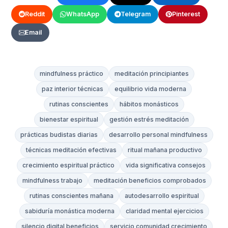
Reddit
WhatsApp
Telegram
Pinterest
Email
mindfulness práctico
meditación principiantes
paz interior técnicas
equilibrio vida moderna
rutinas conscientes
hábitos monásticos
bienestar espiritual
gestión estrés meditación
prácticas budistas diarias
desarrollo personal mindfulness
técnicas meditación efectivas
ritual mañana productivo
crecimiento espiritual práctico
vida significativa consejos
mindfulness trabajo
meditación beneficios comprobados
rutinas conscientes mañana
autodesarrollo espiritual
sabiduría monástica moderna
claridad mental ejercicios
silencio digital beneficios
servicio comunidad crecimiento