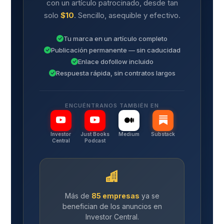
con un artículo patrocinado, desde tan
solo
$10
. Sencillo, asequible y efectivo.
Tu marca en un artículo completo
Publicación permanente — sin caducidad
Enlace dofollow incluido
Respuesta rápida, sin contratos largos
ENCUÉNTRANOS TAMBIÉN EN
Investor
Just Books
Medium
Substack
Central
Podcast
Más de
85 empresas
ya se
benefician de los anuncios en
Investor Central.