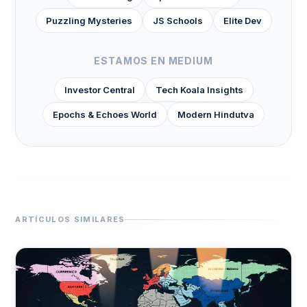
Puzzling Mysteries
JS Schools
Elite Dev
ESTAMOS EN MEDIUM
Investor Central
Tech Koala Insights
Epochs & Echoes World
Modern Hindutva
ARTÍCULOS SIMILARES