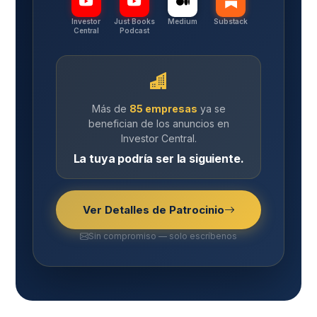
Investor
Just Books
Medium
Substack
Central
Podcast
Más de
85 empresas
ya se
benefician de los anuncios en
Investor Central.
La tuya podría ser la siguiente.
Ver Detalles de Patrocinio
Sin compromiso — solo escríbenos