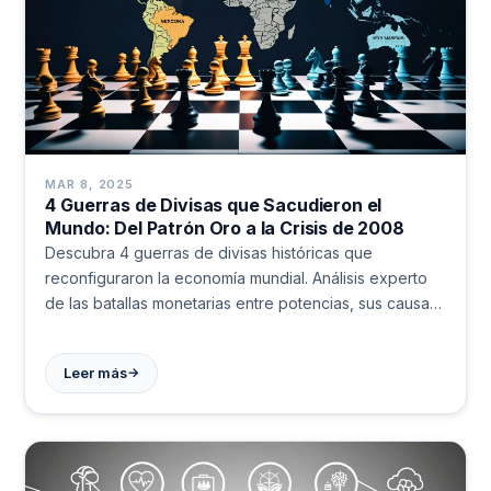
MAR 8, 2025
4 Guerras de Divisas que Sacudieron el
Mundo: Del Patrón Oro a la Crisis de 2008
Descubra 4 guerras de divisas históricas que
reconfiguraron la economía mundial. Análisis experto
de las batallas monetarias entre potencias, sus causas
y consecuencias duraderas. Comprenda cómo los
conflictos cambiarios determinan nuestro presente
→
Leer más
financiero.