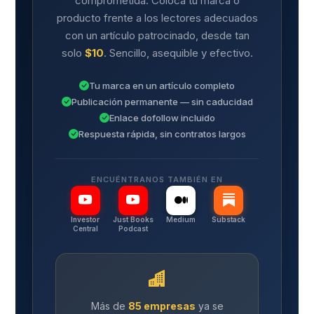
comprometida. Coloca tu marca o
producto frente a los lectores adecuados
con un artículo patrocinado, desde tan
solo
$10
. Sencillo, asequible y efectivo.
Tu marca en un artículo completo
Publicación permanente — sin caducidad
Enlace dofollow incluido
Respuesta rápida, sin contratos largos
ENCUÉNTRANOS TAMBIÉN EN
Investor
Just Books
Medium
Substack
Central
Podcast
Más de
85 empresas
ya se