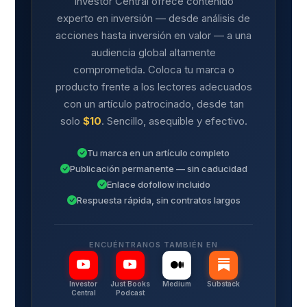
Investor Central ofrece contenido
experto en inversión — desde análisis de
acciones hasta inversión en valor — a una
audiencia global altamente
comprometida. Coloca tu marca o
producto frente a los lectores adecuados
con un artículo patrocinado, desde tan
solo
$10
. Sencillo, asequible y efectivo.
Tu marca en un artículo completo
Publicación permanente — sin caducidad
Enlace dofollow incluido
Respuesta rápida, sin contratos largos
ENCUÉNTRANOS TAMBIÉN EN
Investor
Just Books
Medium
Substack
Central
Podcast