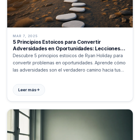
MAR 7, 2025
5 Principios Estoicos para Convertir
Adversidades en Oportunidades: Lecciones
de Ryan Holiday
Descubre 5 principios estoicos de Ryan Holiday para
convertir problemas en oportunidades. Aprende cómo
las adversidades son el verdadero camino hacia tus
metas. Transforma tu relación con los desafíos hoy.
→
Leer más