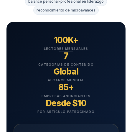
balance personal-profesional en liderazgo
reconocimiento de microavances
100K+
LECTORES MENSUALES
7
CATEGORÍAS DE CONTENIDO
Global
ALCANCE MUNDIAL
85+
EMPRESAS ANUNCIANTES
Desde $10
POR ARTÍCULO PATROCINADO