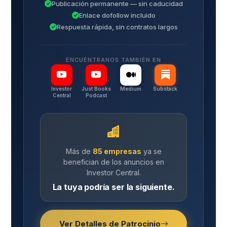
Publicación permanente — sin caducidad
Enlace dofollow incluido
Respuesta rápida, sin contratos largos
ENCUÉNTRANOS TAMBIÉN EN
Investor
Just Books
Medium
Substack
Central
Podcast
Más de
85 empresas
ya se
benefician de los anuncios en
Investor Central.
La tuya podría ser la siguiente.
Ver Detalles de Patrocinio