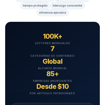
tiempo protegido
liderazgo consciente
eficiencia ejecutiva
100K+
LECTORES MENSUALES
7
CATEGORÍAS DE CONTENIDO
Global
ALCANCE MUNDIAL
85+
EMPRESAS ANUNCIANTES
Desde $10
POR ARTÍCULO PATROCINADO