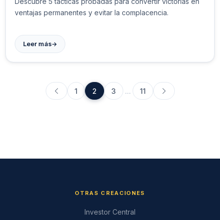
Descubre 5 tácticas probadas para convertir victorias en
ventajas permanentes y evitar la complacencia.
→
Leer más
1
2
3
…
11
OTRAS CREACIONES
Investor Central