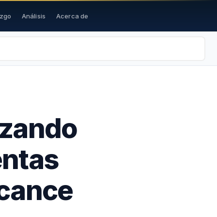
azgo
Análisis
Acerca de
izando
entas
lcance