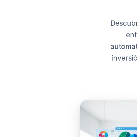
Descubr
ent
automat
inversi