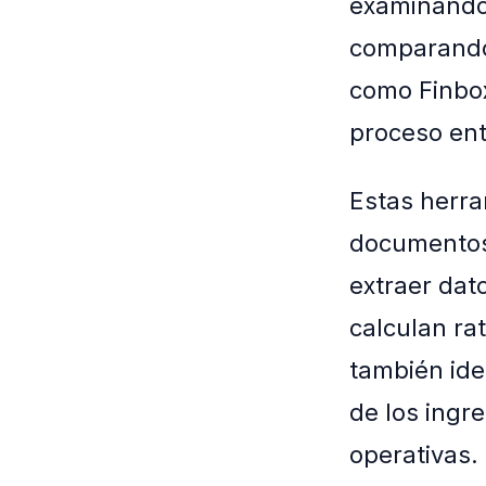
examinando 
comparando
como Finbox
proceso ent
Estas herr
documentos 
extraer dat
calculan ra
también iden
de los ingr
operativas.