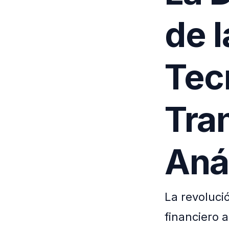
de l
Tec
Tra
Anál
La revoluci
financiero 