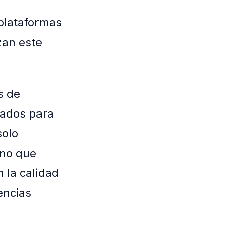
plataformas
zan este
s de
cados para
solo
ino que
n la calidad
encias