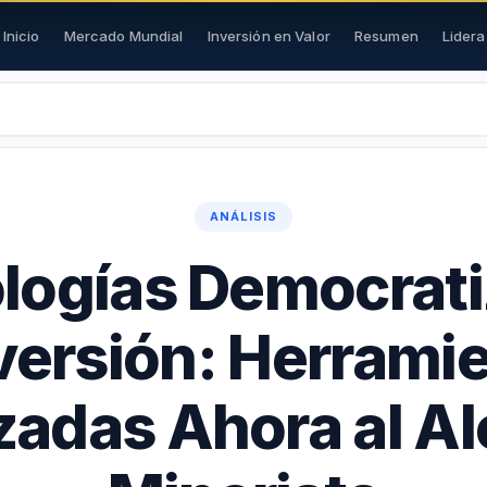
Inicio
Mercado Mundial
Inversión en Valor
Resumen
Lider
ANÁLISIS
logías Democrat
nversión: Herrami
adas Ahora al A