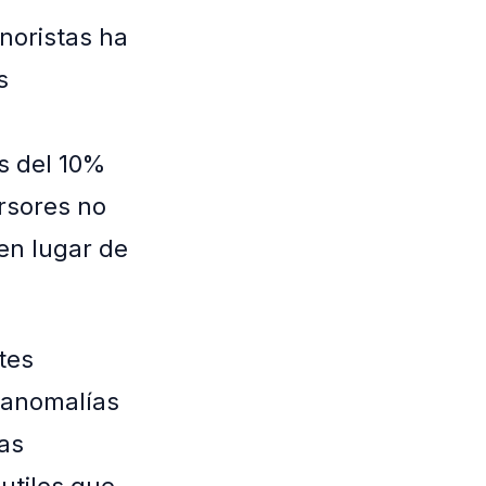
noristas ha
s
s del 10%
rsores no
 en lugar de
tes
 anomalías
tas
utiles que