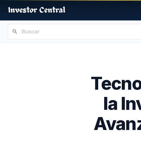
Tecno
la I
Avanz