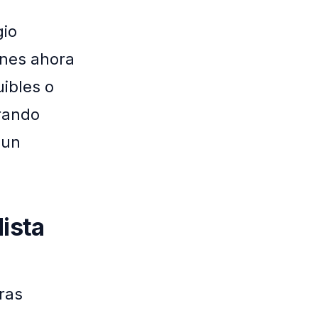
gio
ones ahora
ibles o
rando
 un
ista
ras