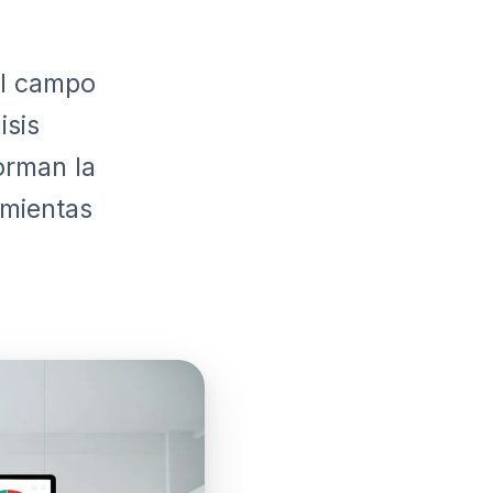
el campo
isis
orman la
amientas