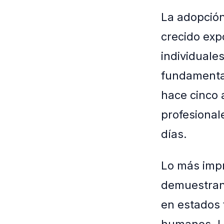
La adopción
crecido exp
individuales
fundamenta
hace cinco 
profesional
días.
Lo más impr
demuestran
en estados 
humanos. Lo