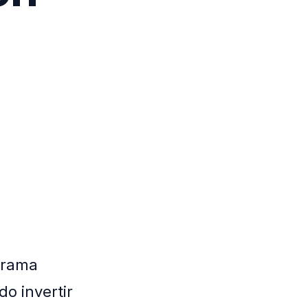
orama
o invertir