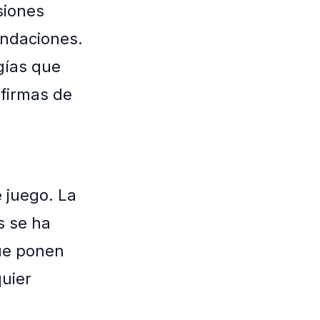
siones
endaciones.
gías que
firmas de
 juego. La
s se ha
que ponen
uier