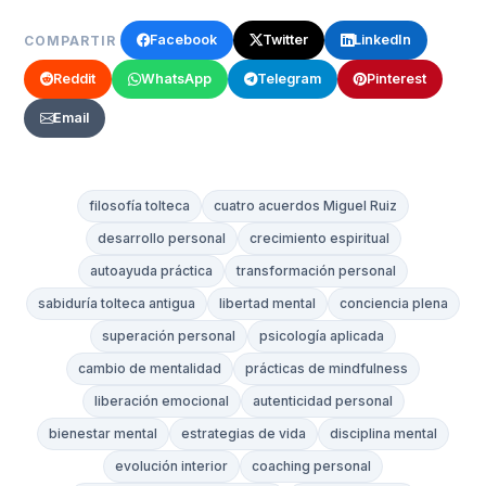
Facebook
Twitter
LinkedIn
COMPARTIR
Reddit
WhatsApp
Telegram
Pinterest
Email
filosofía tolteca
cuatro acuerdos Miguel Ruiz
desarrollo personal
crecimiento espiritual
autoayuda práctica
transformación personal
sabiduría tolteca antigua
libertad mental
conciencia plena
superación personal
psicología aplicada
cambio de mentalidad
prácticas de mindfulness
liberación emocional
autenticidad personal
bienestar mental
estrategias de vida
disciplina mental
evolución interior
coaching personal