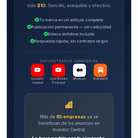
solo
$10
. Sencillo, asequible y efectivo.
Tu marca en un artículo completo
Publicación permanente — sin caducidad
Enlace dofollow incluido
Respuesta rápida, sin contratos largos
ENCUÉNTRANOS TAMBIÉN EN
Investor
Just Books
Medium
Substack
Central
Podcast
Más de
85 empresas
ya se
benefician de los anuncios en
Investor Central.