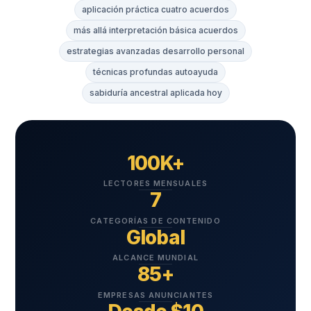
aplicación práctica cuatro acuerdos
más allá interpretación básica acuerdos
estrategias avanzadas desarrollo personal
técnicas profundas autoayuda
sabiduría ancestral aplicada hoy
100K+
LECTORES MENSUALES
7
CATEGORÍAS DE CONTENIDO
Global
ALCANCE MUNDIAL
85+
EMPRESAS ANUNCIANTES