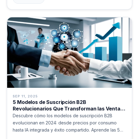
SEP 11, 2025
5 Modelos de Suscripción B2B
Revolucionarios Que Transforman las Ventas
Empresariales en 2024
Descubre cómo los modelos de suscripción B2B
evolucionan en 2024: desde precios por consumo
hasta IA integrada y éxito compartido. Aprende las 5
claves para transformar tu estrategia de ventas y crear