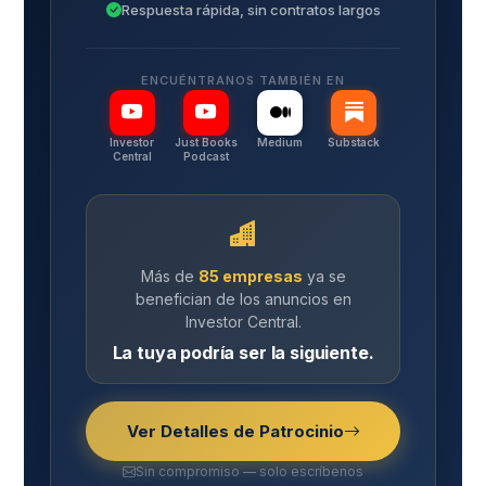
Respuesta rápida, sin contratos largos
ENCUÉNTRANOS TAMBIÉN EN
Investor
Just Books
Medium
Substack
Central
Podcast
Más de
85 empresas
ya se
benefician de los anuncios en
Investor Central.
La tuya podría ser la siguiente.
Ver Detalles de Patrocinio
Sin compromiso — solo escríbenos