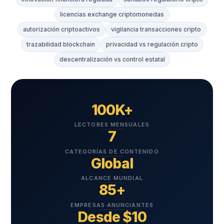
licencias exchange criptomonedas
autorización criptoactivos
vigilancia transacciones cripto
trazabilidad blockchain
privacidad vs regulación cripto
descentralización vs control estatal
100K+
LECTORES MENSUALES
7
CATEGORÍAS DE CONTENIDO
Global
ALCANCE MUNDIAL
85+
EMPRESAS ANUNCIANTES
Desde $10