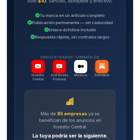
solo
$10
. Sencillo, asequible y efectivo.
Tu marca en un artículo completo
Publicación permanente — sin caducidad
Enlace dofollow incluido
Respuesta rápida, sin contratos largos
ENCUÉNTRANOS TAMBIÉN EN
Investor
Just Books
Medium
Substack
Central
Podcast
Más de
85 empresas
ya se
benefician de los anuncios en
Investor Central.
La tuya podría ser la siguiente.